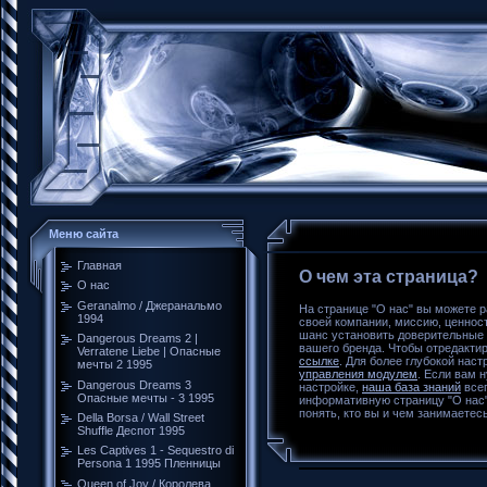
Меню сайта
Главная
О чем эта страница?
О нас
Geranalmo / Джеранальмо
На странице "О нас" вы можете 
1994
своей компании, миссию, ценнос
шанс установить доверительные 
Dangerous Dreams 2 |
вашего бренда. Чтобы отредакти
Verratene Liebe | Опасные
ссылке
. Для более глубокой нас
мечты 2 1995
управления модулем
. Если вам 
Dangerous Dreams 3
настройке,
наша база знаний
всег
Опасные мечты - 3 1995
информативную страницу "О нас
понять, кто вы и чем занимаетесь
Della Borsa / Wall Street
Shuffle Деспот 1995
Les Captives 1 - Sequestro di
Persona 1 1995 Пленницы
Queen of Joy / Королева