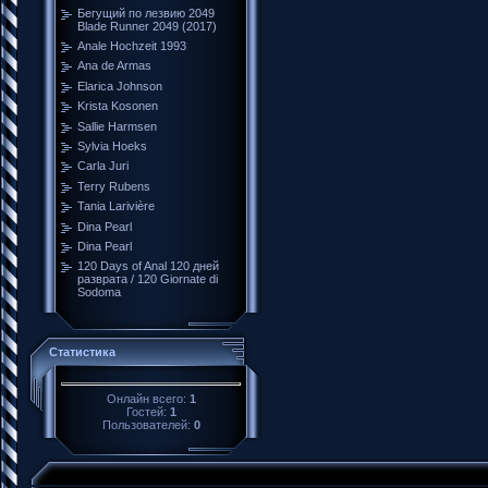
Бегущий по лезвию 2049
Blade Runner 2049 (2017)
Anale Hochzeit 1993
Ana de Armas
Elarica Johnson
Krista Kosonen
Sallie Harmsen
Sylvia Hoeks
Carla Juri
Terry Rubens
Tania Larivière
Dina Pearl
Dina Pearl
120 Days of Anal 120 дней
разврата / 120 Giornate di
Sodoma
Статистика
Онлайн всего:
1
Гостей:
1
Пользователей:
0