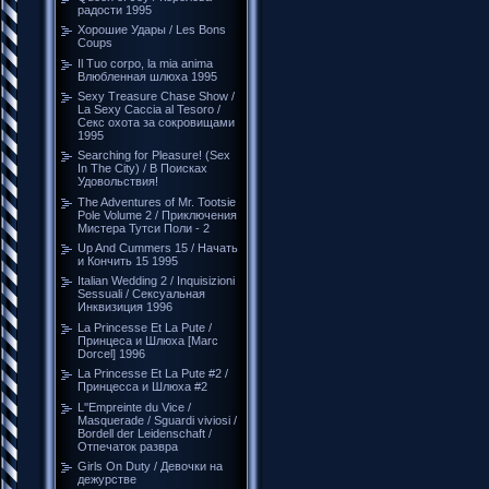
радости 1995
Хорошие Удары / Les Bons
Coups
Il Tuo corpo, la mia anima
Влюбленная шлюха 1995
Sexy Treasure Chase Show /
La Sexy Caccia al Tesoro /
Секс охота за сокровищами
1995
Searching for Pleasure! (Sex
In The City) / В Поисках
Удовольствия!
The Adventures of Mr. Tootsie
Pole Volume 2 / Приключения
Мистера Тутси Поли - 2
Up And Cummers 15 / Начать
и Кончить 15 1995
Italian Wedding 2 / Inquisizioni
Sessuali / Сексуальная
Инквизиция 1996
La Princesse Et La Pute /
Принцеса и Шлюха [Marc
Dorcel] 1996
La Princesse Et La Pute #2 /
Принцесса и Шлюха #2
L''Empreinte du Vice /
Masquerade / Sguardi viviosi /
Bordell der Leidenschaft /
Отпечаток развра
Girls On Duty / Девочки на
дежурстве